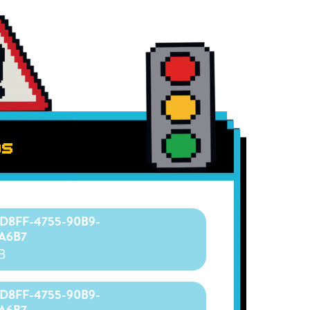
DS
en
A6B7
B
en