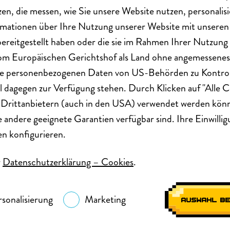
zen, die messen, wie Sie unsere Website nutzen, personalis
formationen über Ihre Nutzung unserer Website mit unsere
bereitgestellt haben oder die sie im Rahmen Ihrer Nutzung
 vom Europäischen Gerichtshof als Land ohne angemessenes
 Ihre personenbezogenen Daten von US-Behörden zu Kontr
 dagegen zur Verfügung stehen. Durch Klicken auf "Alle Co
n Drittanbietern (auch in den USA) verwendet werden kö
dere geeignete Garantien verfügbar sind. Ihre Einwilligung
en konfigurieren.
r
Datenschutzerklärung – Cookies
.
Rechtliches
Impressum
rsonalisierung
Marketing
AUSWAHL B
Teilnahmebedingungen
Datenschutzerklärung