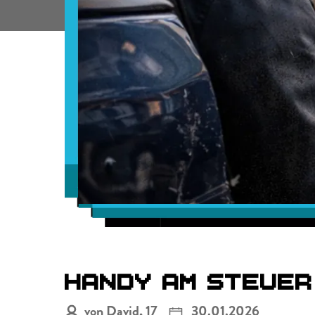
HANDY
AM
STEUER
von David, 17
30.01.2026