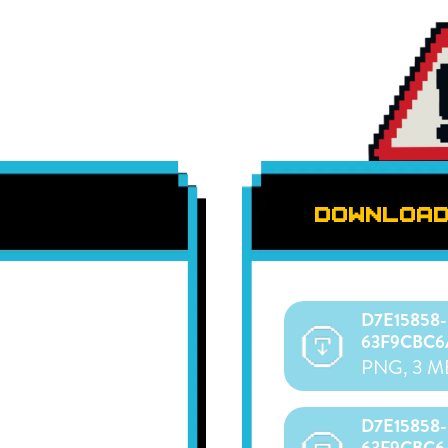
DOWNLOA
D7E15858-D8FF-4755-90B9-
Herunterlad
63F9CBC6
PNG, 3 M
D7E15858-D8FF-4755-90B9-
Herunterlad