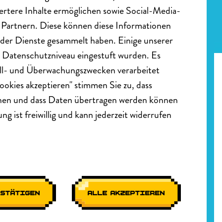
iertere Inhalte ermöglichen sowie Social-Media-
n Partnern. Diese können diese Informationen
 der Dienste gesammelt haben. Einige unserer
 Datenschutzniveau eingestuft wurden. Es
oll- und Überwachungszwecken verarbeitet
okies akzeptieren" stimmen Sie zu, dass
nnen und dass Daten übertragen werden können
 ist freiwillig und kann jederzeit widerrufen
Kontakt
verkehrssicherheit
@
kfv
.
at
ESTÄTIGEN
ALLE AKZEPTIEREN
+43 5 770 77 – 0
Schleiergasse 18, 1100 Wien