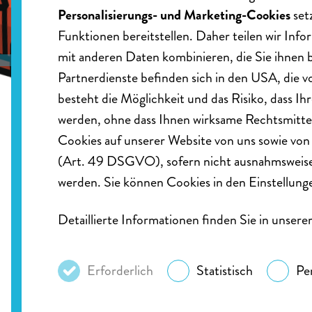
Personalisierungs- und Marketing-Cookies
set
Funktionen bereitstellen. Daher teilen wir In
mit anderen Daten kombinieren, die Sie ihnen 
Partnerdienste befinden sich in den USA, die
besteht die Möglichkeit und das Risiko, dass
werden, ohne dass Ihnen wirksame Rechtsmittel
Zur Hauptnavigation
Cookies auf unserer Website von uns sowie vo
(Art. 49 DSGVO), sofern nicht ausnahmsweise an
werden. Sie können Cookies in den Einstellung
Detaillierte Informationen finden Sie in unsere
Junge Menschen dazu befähigen, sicherere
Entscheidungen auf der Straße zu treffen
Erforderlich
Statistisch
Pe
durch kreative Kampagnen und
Gemeinschaftsengagement.