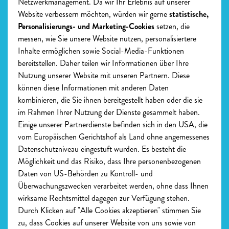
Netzwerkmanagement. Da wir Ihr Erlebnis auf unserer
Website verbessern möchten, würden wir gerne
statistische,
maja_ehrenreich
Herunterladen
Personalisierungs- und Marketing-Cookies
setzen, die
JPG, 145 KB
messen, wie Sie unsere Website nutzen, personalisiertere
Inhalte ermöglichen sowie Social-Media-Funktionen
maja_ehrenreich
Herunterladen
bereitstellen. Daher teilen wir Informationen über Ihre
JPG, 145 KB
Nutzung unserer Website mit unseren Partnern. Diese
können diese Informationen mit anderen Daten
kombinieren, die Sie ihnen bereitgestellt haben oder die sie
im Rahmen Ihrer Nutzung der Dienste gesammelt haben.
Einige unserer Partnerdienste befinden sich in den USA, die
vom Europäischen Gerichtshof als Land ohne angemessenes
Datenschutzniveau eingestuft wurden. Es besteht die
Möglichkeit und das Risiko, dass Ihre personenbezogenen
BESCHREIBUNG
Daten von US-Behörden zu Kontroll- und
Überwachungszwecken verarbeitet werden, ohne dass Ihnen
Ablenkungen können dir dein Leben kosten.
wirksame Rechtsmittel dagegen zur Verfügung stehen.
Durch Klicken auf "Alle Cookies akzeptieren" stimmen Sie
zu, dass Cookies auf unserer Website von uns sowie von