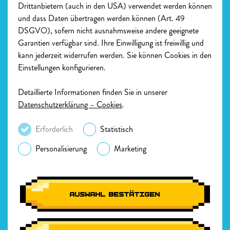
Drittanbietern (auch in den USA) verwendet werden können
und dass Daten übertragen werden können (Art. 49
DSGVO), sofern nicht ausnahmsweise andere geeignete
Zur Hauptnavigation
Garantien verfügbar sind. Ihre Einwilligung ist freiwillig und
kann jederzeit widerrufen werden. Sie können Cookies in den
Einstellungen konfigurieren.
Detaillierte Informationen finden Sie in unserer
Junge Menschen dazu befähigen, sicherere Entscheidungen auf der
Datenschutzerklärung – Cookies
.
Straße zu treffen durch kreative Kampagnen und
Gemeinschaftsengagement.
Erforderlich
Statistisch
Personalisierung
Marketing
Rechtliches
Impressum
Teilnahmebedingungen
Datenschutzerklärung
AUSWAHL BESTÄTIGEN
Cookie Einstellungen
Kontakt