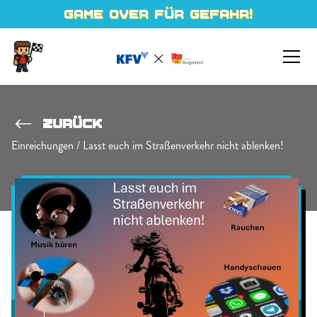
Zum Inhalt
GAME OVER FÜR GEFAHR!
MO
ZURÜCK
Einreichungen / Lasst euch im Straßenverkehr nicht ablenken!